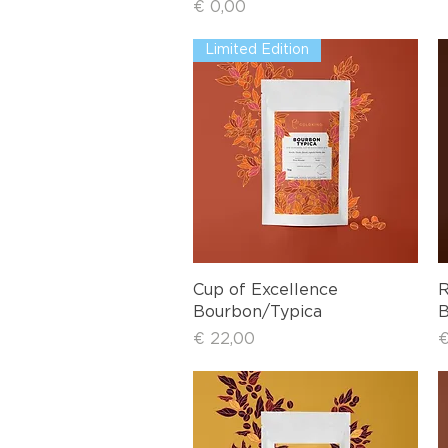
Preis
€ 0,00
Limited Edition
Schnellansicht
Cup of Excellence
R
Bourbon/Typica
B
Preis
P
€ 22,00
€