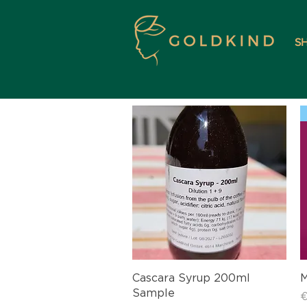
S
Schnellansicht
Cascara Syrup 200ml
M
Sample
P
€