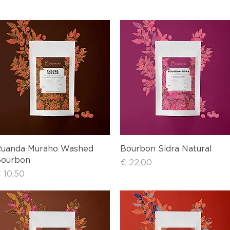
Schnellansicht
Schnellansicht
uanda Muraho Washed
Bourbon Sidra Natural
ourbon
Preis
€ 22,00
reis
 10,50