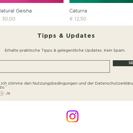
Schnellansicht
Schnellansicht
atural Geisha
Caturra
reis
Preis
 30,00
€ 12,50
Tipps & Updates
Erhalte praktische Tipps & gelegentliche Updates. Kein Spam.
S
„Ich stimme den Nutzungsbedingungen und der Datenschutzerklär
zu.“
Ja