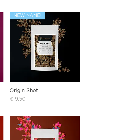
NEW NAME!
Schnellansicht
Origin Shot
Preis
€ 9,50