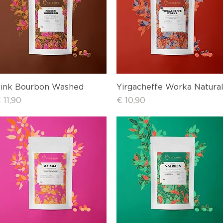
Schnellansicht
Schnellansicht
ink Bourbon Washed
Yirgacheffe Worka Natura
reis
Preis
 11,90
€ 10,90