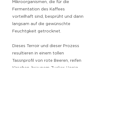
Mikroorganismen, die für die
Fermentation des Kaffees
vorteilhaft sind, besprüht und dann
langsam auf die gewünschte
Feuchtgkeit getrocknet.
Dieses Terroir und dieser Prozess
resultieren in einem tollen
Tassnprofil von rote Beeren, reifen
Kirschen, braunem Zucker, Honig,
sehr süss, fruchtig, schwer - unsere
Fruchtbombe!
Tipps & Updates
Erhalte praktische Tipps & gelegentliche
Updates. Kein Spam.