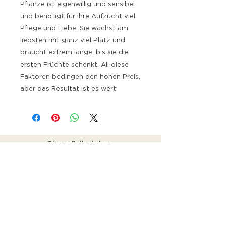
Pflanze ist eigenwillig und sensibel
und benötigt für ihre Aufzucht viel
Pflege und Liebe. Sie wachst am
liebsten mit ganz viel Platz und
braucht extrem lange, bis sie die
ersten Früchte schenkt. All diese
Faktoren bedingen den hohen Preis,
aber das Resultat ist es wert!
Tipps & Updates
Erhalte praktische Tipps & gelegentliche
Updates. Kein Spam.
SEND
„Ich stimme den Nutzungsbedingungen und der
Datenschutzerklärung zu.“
Ja