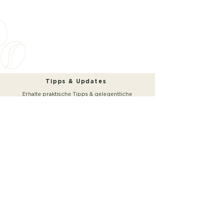
Tipps & Updates
Erhalte praktische Tipps & gelegentliche
Updates. Kein Spam.
SEND
„Ich stimme den Nutzungsbedingungen und der
Datenschutzerklärung zu.“
Ja
AGB
VERSAND UND RÜCKGABEN